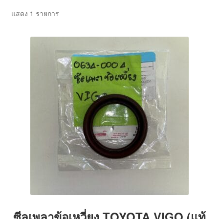
ตะกร้าสินค้า
แสดง 1 รายการ
บทความ
บัญชีของฉัน
สั่งซื้อและชำระเงิน
เกี่ยวกับเรา
โฮม
ซีลเพลาข้อเหวี่ยง TOYOTA VIGO (แท้