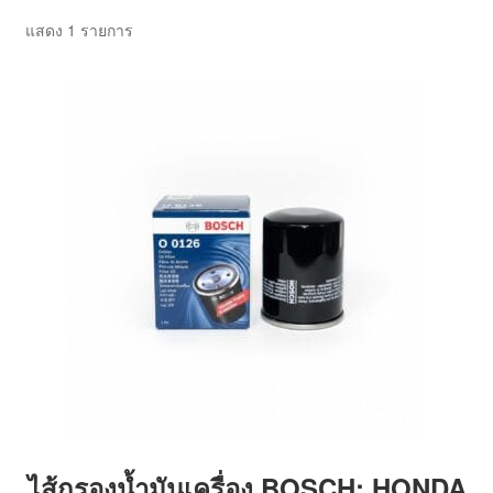
ตะกร้าสินค้า
แสดง 1 รายการ
บทความ
บัญชีของฉัน
สั่งซื้อและชำระเงิน
เกี่ยวกับเรา
โฮม
ไส้กรองน้ำมันเครื่อง BOSCH: HONDA