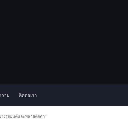
ความ
ติดต่อเรา
า
บทความ
บัญชีของฉัน
สั่งซื้อและชำระเงิน
เกี่ยวกับเรา
โฮม
เงายางรถยนต์และพลาสติกดำ”