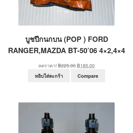
บูชปีกนกบน (POP ) FORD
RANGER,MAZDA BT-50’06 4×2,4×4
Original
Current
ลดราคา!
฿
225.00
฿
185.00
price
price
หยิบใส่ตะกร้า
Compare
was:
is:
฿225.00.
฿185.00.