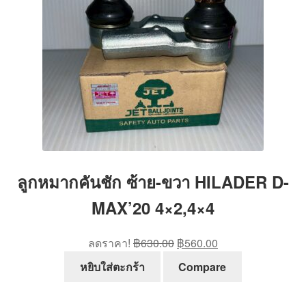
ลูกหมากคันชัก ซ้าย-ขวา HILADER D-
MAX’20 4×2,4×4
Original
Current
ลดราคา!
฿
630.00
฿
560.00
price
price
หยิบใส่ตะกร้า
Compare
was:
is:
฿630.00.
฿560.00.