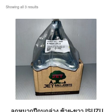
ตะกร้าสินค้า
Showing all 3 results
บทความ
บัญชีของฉัน
สั่งซื้อและชำระเงิน
เกี่ยวกับเรา
โฮม
ลูกหมากปีกนกล่าง ซ้าย-ขวา ISUZU