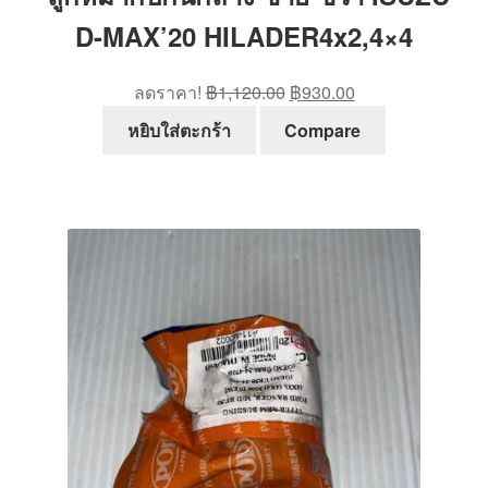
D-MAX’20 HILADER4x2,4×4
Original
Current
ลดราคา!
฿
1,120.00
฿
930.00
price
price
หยิบใส่ตะกร้า
Compare
was:
is:
฿1,120.00.
฿930.00.