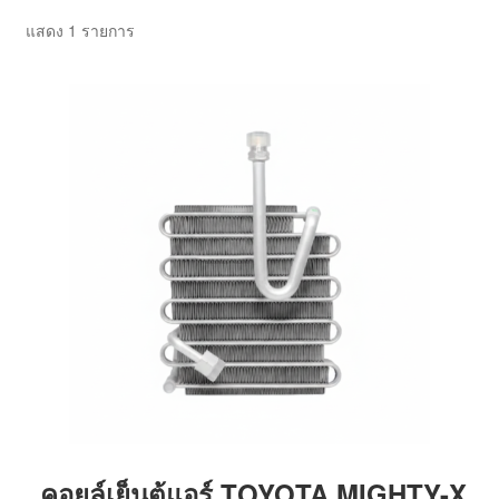
ตะกร้าสินค้า
แสดง 1 รายการ
บทความ
บัญชีของฉัน
สั่งซื้อและชำระเงิน
เกี่ยวกับเรา
โฮม
คอยล์เย็นตู้แอร์ TOYOTA MIGHTY-X