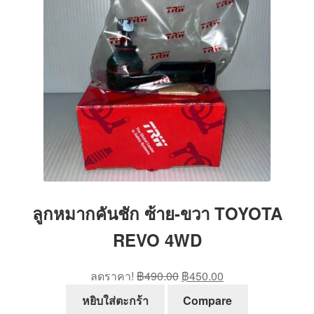
ลูกหมากคันชัก ซ้าย-ขวา TOYOTA
REVO 4WD
Original
Current
ลดราคา!
฿
490.00
฿
450.00
price
price
หยิบใส่ตะกร้า
Compare
was:
is: