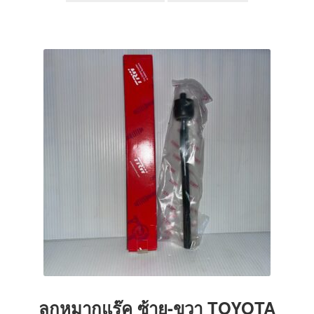
฿490.00.
฿450.00.
ลูกหมากแร๊ค ซ้าย-ขวา TOYOTA