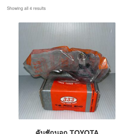
ตะกร้าสินค้า
Showing all 4 results
บทความ
บัญชีของฉัน
สั่งซื้อและชำระเงิน
เกี่ยวกับเรา
โฮม
คันชักนอก TOYOTA