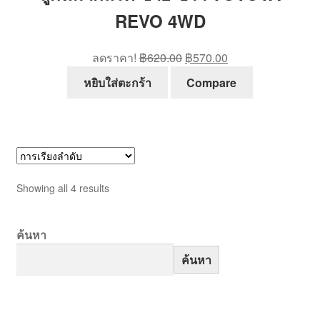
REVO 4WD
Original
Current
ลดราคา!
฿
620.00
฿
570.00
price
price
หยิบใส่ตะกร้า
Compare
was:
is:
฿620.00.
฿570.00.
Showing all 4 results
ค้นหา
ค้นหา