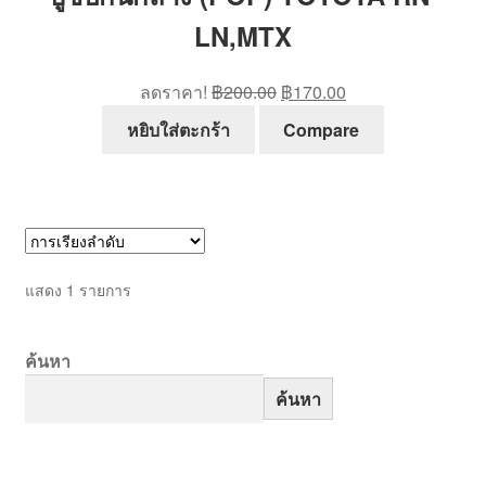
LN,MTX
Original
Current
ลดราคา!
฿
200.00
฿
170.00
price
price
หยิบใส่ตะกร้า
Compare
was:
is:
฿200.00.
฿170.00.
แสดง 1 รายการ
ค้นหา
ค้นหา