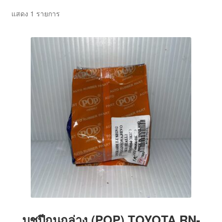
ตะกร้าสินค้า
แสดง 1 รายการ
บทความ
บัญชีของฉัน
สั่งซื้อและชำระเงิน
เกี่ยวกับเรา
โฮม
บูชปีกนกล่าง (POP) TOYOTA RN-