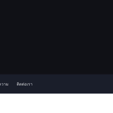
ความ
ติดต่อเรา
า
บทความ
บัญชีของฉัน
สั่งซื้อและชำระเงิน
เกี่ยวกับเรา
โฮม