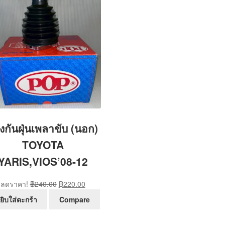
งกันฝุ่นเพลาขับ (นอก)
TOYOTA
YARIS,VIOS’08-12
Original
Current
ลดราคา!
฿
240.00
฿
220.00
price
price
ยิบใส่ตะกร้า
Compare
was:
is:
฿240.00.
฿220.00.