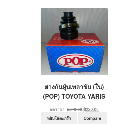
ยางกันฝุ่นเพลาขับ (ใน)
(POP) TOYOTA YARIS
Original
Current
ลดราคา!
฿
240.00
฿
220.00
price
price
หยิบใส่ตะกร้า
Compare
was:
is:
฿240.00.
฿220.00.