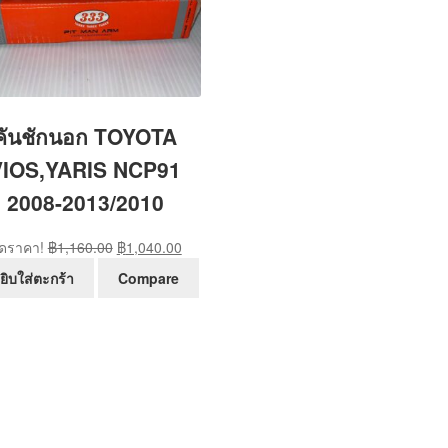
คันชักนอก TOYOTA
VIOS,YARIS NCP91
2008-2013/2010
Original
Current
ดราคา!
฿
1,160.00
฿
1,040.00
price
price
ยิบใส่ตะกร้า
Compare
was:
is:
฿1,160.00.
฿1,040.00.