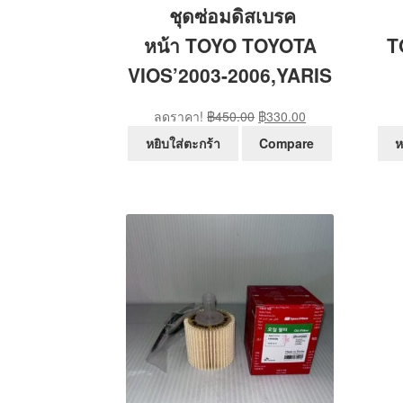
ชุดซ่อมดิสเบรค
หน้า TOYO TOYOTA
T
VIOS’2003-2006,YARIS
Original
Current
ลดราคา!
฿
450.00
฿
330.00
price
price
หยิบใส่ตะกร้า
Compare
ห
was:
is:
฿450.00.
฿330.00.