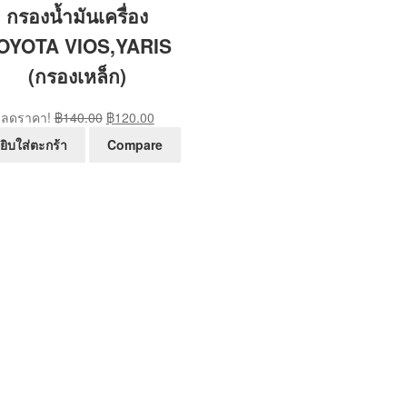
กรองน้ำมันเครื่อง
OYOTA VIOS,YARIS
(กรองเหล็ก)
Original
Current
ลดราคา!
฿
140.00
฿
120.00
price
price
ยิบใส่ตะกร้า
Compare
was:
is:
฿140.00.
฿120.00.