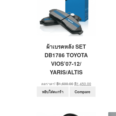
ผ้าเบรคหลัง SET
DB1786 TOYOTA
VIOS’07-12/
YARIS/ALTIS
Original
Current
ลดราคา!
฿
1,600.00
฿
1,450.00
price
price
หยิบใส่ตะกร้า
Compare
was:
is:
฿1,600.00.
฿1,450.00.