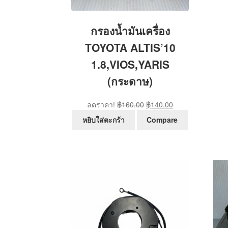
กรองน้ำมันเครื่อง
TOYOTA ALTIS’10
1.8,VIOS,YARIS
(กระดาษ)
Original
Current
ลดราคา!
฿
160.00
฿
140.00
price
price
หยิบใส่ตะกร้า
Compare
was:
is:
฿160.00.
฿140.00.