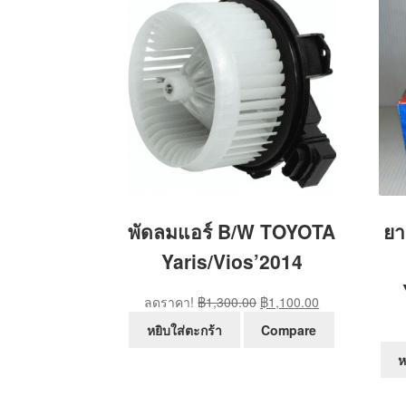
พัดลมแอร์ B/W TOYOTA
ยา
Yaris/Vios’2014
Original
Current
ลดราคา!
฿
1,300.00
฿
1,100.00
price
price
หยิบใส่ตะกร้า
Compare
was:
is:
ห
฿1,300.00.
฿1,100.00.