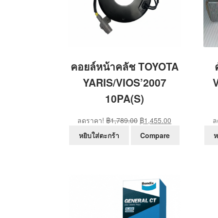
คอยล์หน้าคลัช TOYOTA
YARIS/VIOS’2007
10PA(S)
Original
Current
ลดราคา!
฿
1,789.00
฿
1,455.00
ล
price
price
หยิบใส่ตะกร้า
Compare
ห
was:
is:
฿1,789.00.
฿1,455.00.